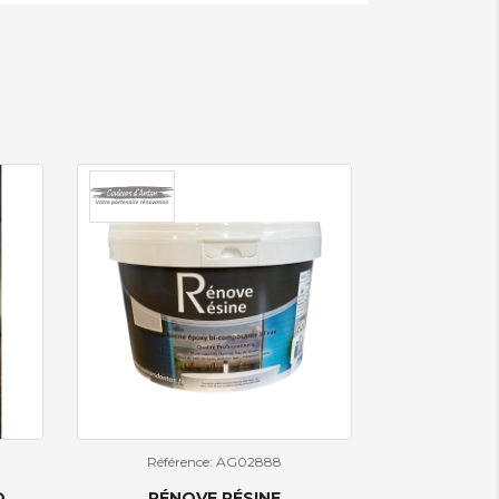
Référence: AG02888
O
RÉNOVE RÉSINE