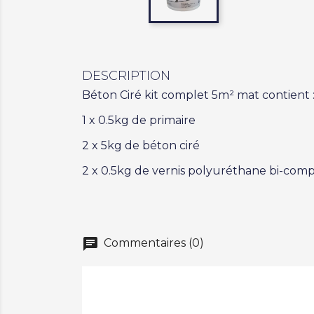
DESCRIPTION
Béton Ciré kit complet 5m² mat contient 
1 x 0.5kg de primaire
2 x 5kg de béton ciré
2 x 0.5kg de vernis polyuréthane bi-co
chat
Commentaires (0)