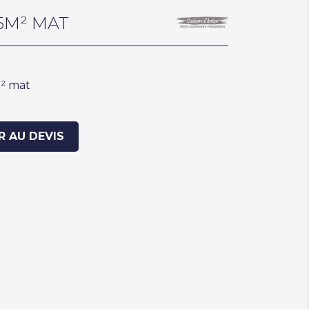
 5M² MAT
m² mat
R AU DEVIS