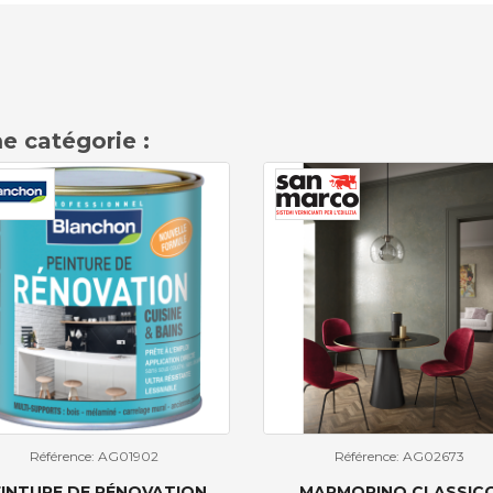
e catégorie :
Référence: AG01902
Référence: AG02673
EINTURE DE RÉNOVATION
MARMORINO CLASSIC