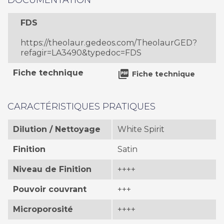
DOCUMENTATION
FDS
https://theolaur.gedeos.com/TheolaurGED?
refagir=LA3490&typedoc=FDS
Fiche technique

Fiche technique
CARACTÉRISTIQUES PRATIQUES
Dilution / Nettoyage
White Spirit
Finition
Satin
Niveau de Finition
++++
Pouvoir couvrant
+++
Microporosité
++++