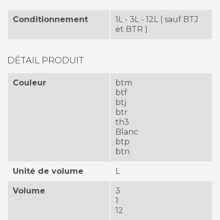
Conditionnement
1L - 3L - 12L ( sauf BTJ
et BTR )
DÉTAIL PRODUIT
Couleur
btm
btf
btj
btr
th3
Blanc
btp
btn
Unité de volume
L
Volume
3
1
12