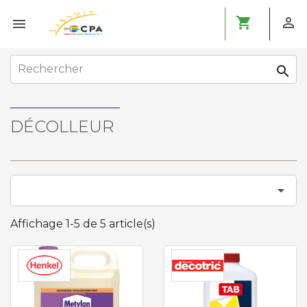
shopping_cart



DÉCOLLEUR

Affichage 1-5 de 5 article(s)