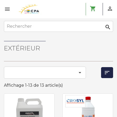
shopping_cart



EXTÉRIEUR


Affichage 1-13 de 13 article(s)